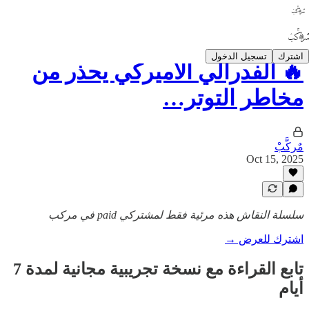
اشترك
تسجيل الدخول
🔥 الفدرالي الأميركي يحذر من
مخاطر التوتر…
مٌركَّبْ
Oct 15, 2025
سلسلة النقاش هذه مرئية فقط لمشتركي paid في مركب
اشترك للعرض →
تابع القراءة مع نسخة تجريبية مجانية لمدة 7
أيام