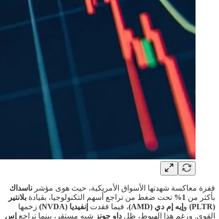
قفزة معاكسة شهدتها الأسواق الأمريكية، حيث هوى مؤشر
ناسداك
بأكثر من
1%
تحت ضغط من تراجع أسهم التكنولوجيا، بقيادة
بلانتير
(PLTR)
و
إيه إم دي (AMD)
، فيما فقدت
إنفيديا (NVDA)
زخمها
القوي. ورغم هذا الهبوط، ظل
داو جونز
شبه مستقر، بينما تراجع
إس