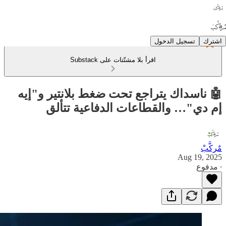
اشترك
تسجيل الدخول
اقرأ بلا مشتّتات على Substack
🤖 ناسداك يتراجع تحت ضغط بلانتير و"إيه
إم دي"… والقطاعات الدفاعية تتألق
مٌركَّبْ
Aug 19, 2025
∙ مدفوع