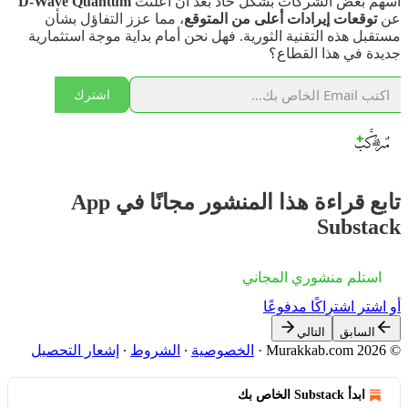
أسهم بعض الشركات بشكل حاد بعد أن أعلنت
D-Wave Quantum
عن
توقعات إيرادات أعلى من المتوقع
، مما عزز التفاؤل بشأن
مستقبل هذه التقنية الثورية. فهل نحن أمام بداية موجة استثمارية
جديدة في هذا القطاع؟
اشترك
تابع قراءة هذا المنشور مجانًا في App
Substack
استلم منشوري المجاني
أو اشترِ اشتراكًا مدفوعًا
السابق
التالي
© 2026 Murakkab.com
·
الخصوصية
∙
الشروط
∙
إشعار التحصيل
ابدأ Substack الخاص بك