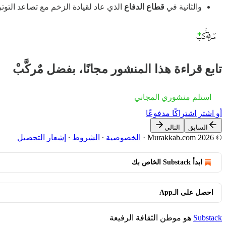
والثانية في
قطاع الدفاع
الذي عاد لقيادة الزخم مع تصاعد التوت
تابع قراءة هذا المنشور مجانًا، بفضل مٌركَّبْ
استلم منشوري المجاني
أو اشترِ اشتراكًا مدفوعًا
السابق
التالي
© 2026 Murakkab.com
·
الخصوصية
∙
الشروط
∙
إشعار التحصيل
ابدأ Substack الخاص بك
احصل على الـApp
Substack
هو موطن الثقافة الرفيعة