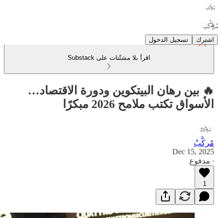
اشترك
تسجيل الدخول
اقرأ بلا مشتّتات على Substack
🔥 بين رهان البيتكوين ودورة الاقتصاد…
الأسواق تكتب ملامح 2026 مبكرًا
مٌركَّبْ
Dec 15, 2025
∙ مدفوع
1