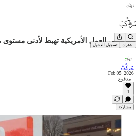
📉 فرص العمل الأمريكية تهبط لأدنى مستوى منذ 2020، وإشارات وهن تتراكم في سوق 
اشترك
تسجيل الدخول
مٌركَّبْ
Feb 05, 2026
∙ مدفوع
1
مشاركة