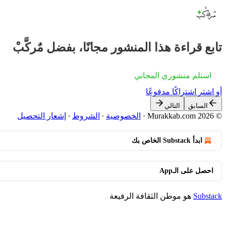
تابع قراءة هذا المنشور مجانًا، بفضل مٌركَّبْ
استلم منشوري المجاني
أو اشترِ اشتراكًا مدفوعًا
السابق
التالي
© 2026 Murakkab.com
·
الخصوصية
∙
الشروط
∙
إشعار التحصيل
ابدأ Substack الخاص بك
احصل على الـApp
Substack
هو موطن الثقافة الرفيعة