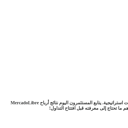
مع بداية يوم تداول جديد، تشهد الأسواق تقلبات حادة بين مكاسب قوية لأسهم الذكاء الاصطناعي وتراجع بعض الأسهم الكبرى بسبب تغييرات استراتيجية. يتابع المستثمرون اليوم نتائج أرباح MercadoLibre