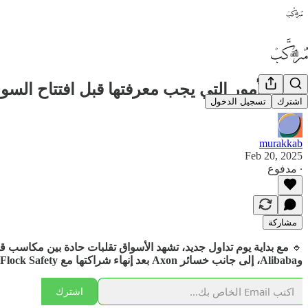
أبرز الأمور التي يجب معرفتها قبل افتتاح السوق اليوم - 20 
اشترك
تسجيل الدخول
murakkab
Feb 20, 2025
∙ مدفوع
مشاركة
🔹
وAlibaba، إلى جانب خسائر Axon بعد إنهاء شراكتها مع Flock Safety. فهل ستستمر موجة الصعود أم أن السوق يستعد لتصحيح قوي؟ إليك أهم ما تحتاج إلى معرفته قبل افتتاح التداول!
اشترك