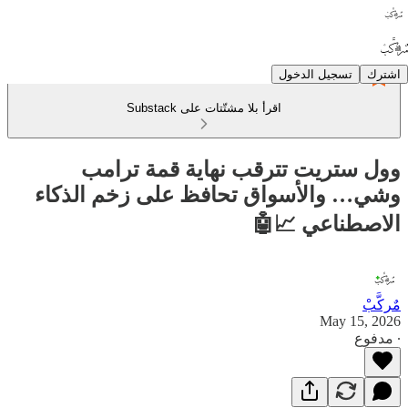
اشترك
تسجيل الدخول
اقرأ بلا مشتّتات على Substack
وول ستريت تترقب نهاية قمة ترامب
وشي… والأسواق تحافظ على زخم الذكاء
الاصطناعي 📈🤖
مٌركَّبْ
May 15, 2026
∙ مدفوع