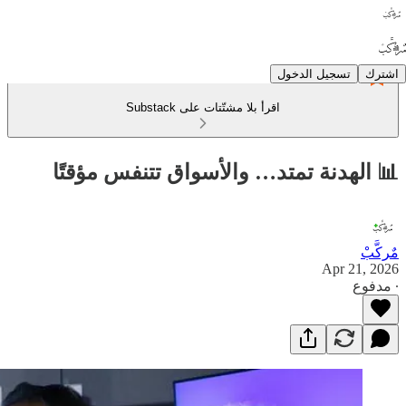
اشترك
تسجيل الدخول
اقرأ بلا مشتّتات على Substack
📊 الهدنة تمتد… والأسواق تتنفس مؤقتًا
مٌركَّبْ
Apr 21, 2026
∙ مدفوع