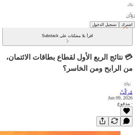
اشترك
تسجيل الدخول
اقرأ بلا مشتّتات على Substack
💳 نتائج الربع الأول لقطاع بطاقات الائتمان،
من الرابح ومن الخاسر؟
مٌركَّبْ
Jun 09, 2026
∙ مدفوع