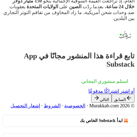
العام، إذ تراجعت القيمة السوقية الإجمالية بنحو
150 مليار دولار
خلال 24 ساعة
، بعدما ردّت
الصين
على
الولايات المتحدة
بعقوبات
ضد وحدات شحن أمريكية، ما زاد المخاوف من تفاقم التوتر التجاري
بين البلدين.
تابع قراءة هذا المنشور مجانًا في App
Substack
استلم منشوري المجاني
أو اشترِ اشتراكًا مدفوعًا
السابق
التالي
© 2026 Murakkab.com
·
الخصوصية
∙
الشروط
∙
إشعار التحصيل
ابدأ Substack الخاص بك