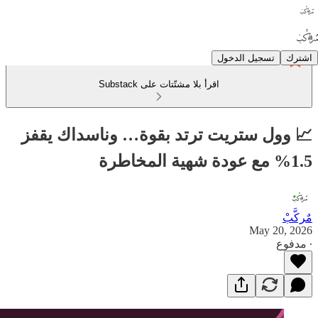
اشترك
تسجيل الدخول
اقرأ بلا مشتّتات على Substack
📈 وول ستريت ترتد بقوة… وناسداك يقفز
1.5% مع عودة شهية المخاطرة
مٌركَّبْ
May 20, 2026
∙ مدفوع