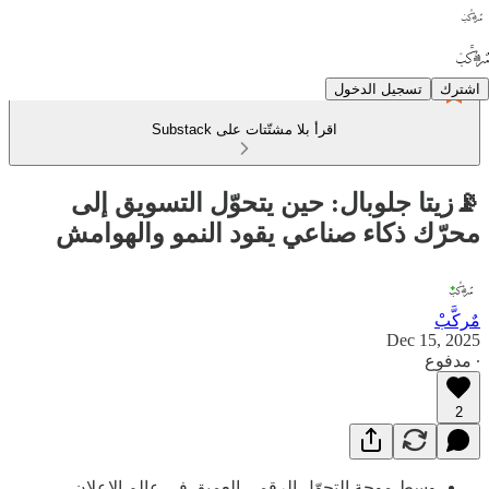
اشترك
تسجيل الدخول
اقرأ بلا مشتّتات على Substack
📡زيتا جلوبال: حين يتحوّل التسويق إلى
محرّك ذكاء صناعي يقود النمو والهوامش
مٌركَّبْ
Dec 15, 2025
∙ مدفوع
2
وسط موجة التحوّل الرقمي العميق في عالم الإعلان