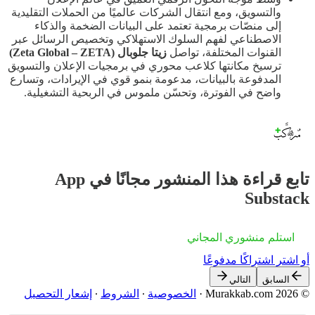
والتسويق، ومع انتقال الشركات عالميًا من الحملات التقليدية
إلى منصّات برمجية تعتمد على البيانات الضخمة والذكاء
الاصطناعي لفهم السلوك الاستهلاكي وتخصيص الرسائل عبر
القنوات المختلفة، تواصل
زيتا جلوبال (Zeta Global – ZETA)
ترسيخ مكانتها كلاعب محوري في برمجيات الإعلان والتسويق
المدفوعة بالبيانات، مدعومة بنمو قوي في الإيرادات، وتسارع
واضح في الفوترة، وتحسّن ملموس في الربحية التشغيلية.
تابع قراءة هذا المنشور مجانًا في App
Substack
استلم منشوري المجاني
أو اشترِ اشتراكًا مدفوعًا
السابق
التالي
© 2026 Murakkab.com
·
الخصوصية
∙
الشروط
∙
إشعار التحصيل