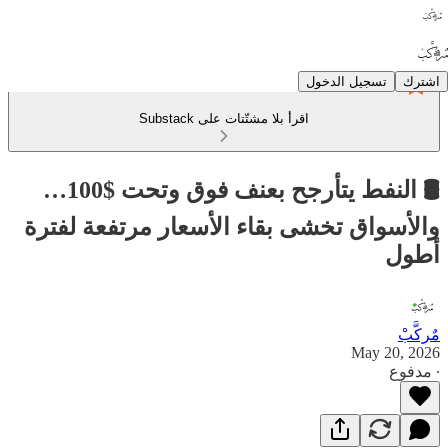
اشترك
تسجيل الدخول
اقرأ بلا مشتّتات على Substack
🛢️ النفط يتأرجح بعنف فوق وتحت $100…
والأسواق تخشى بقاء الأسعار مرتفعة لفترة
أطول
مٌركَّبْ
May 20, 2026
∙ مدفوع