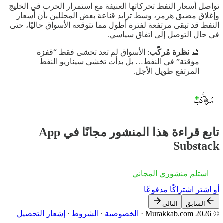
تواصل أسعار النفط تحركاتها العنيفة مع استمرار الحرب في الخليج
وإغلاق مضيق هرمز، وسط تزايد قناعة بعض المحللين بأن أسعار
النفط قد تبقى مرتفعة لفترة أطول مما تتوقعه الأسواق حاليًا، حتى
في حال التوصل إلى اتفاق سياسي.
🔮
نظرة مُركّب
: الأسواق لم تعد تخشى فقط “قفزة
مؤقتة” في النفط… بل بدأت تخشى سيناريو النفط
المرتفع طويل الأجل.
تابع قراءة هذا المنشور مجانًا في App
Substack
استلم منشوري المجاني
أو اشترِ اشتراكًا مدفوعًا
السابق
التالي
© 2026 Murakkab.com
·
الخصوصية
∙
الشروط
∙
إشعار التحصيل