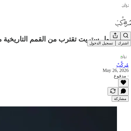
📈🕊️ وول ستريت تقترب من القمم التاريخية 
اشترك
تسجيل الدخول
مٌركَّبْ
May 26, 2026
∙ مدفوع
مشاركة