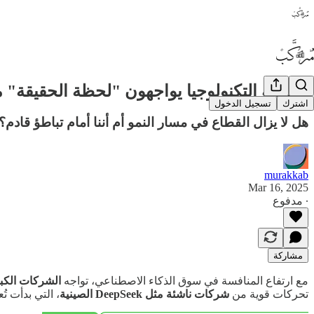
عمالقة التكنولوجيا يواجهون "لحظة الحقيقة" م
اشترك
تسجيل الدخول
هل لا يزال القطاع في مسار النمو أم أننا أمام تباطؤ قادم؟
murakkab
Mar 16, 2025
∙ مدفوع
مشاركة
مع ارتفاع المنافسة في سوق الذكاء الاصطناعي، تواجه
الشركات الكب
تحركات قوية من
شركات ناشئة مثل DeepSeek الصينية
، التي بدأت ت