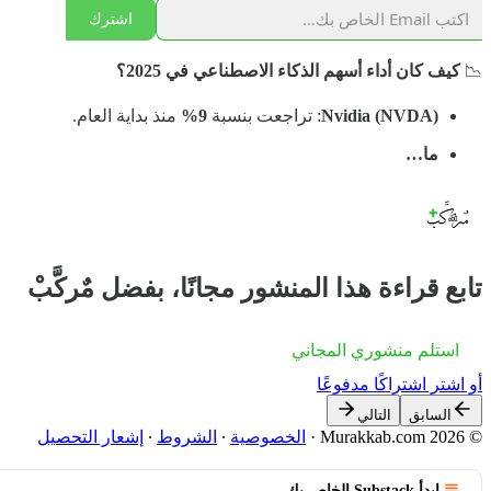
اشترك
📉
كيف كان أداء أسهم الذكاء الاصطناعي في 2025؟
Nvidia (NVDA)
: تراجعت بنسبة
9%
منذ بداية العام.
ما…
تابع قراءة هذا المنشور مجانًا، بفضل مٌركَّبْ
استلم منشوري المجاني
أو اشترِ اشتراكًا مدفوعًا
السابق
التالي
© 2026 Murakkab.com
·
الخصوصية
∙
الشروط
∙
إشعار التحصيل
ابدأ Substack الخاص بك