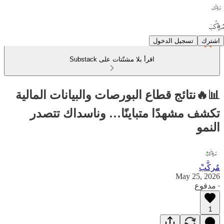
اشترك
تسجيل الدخول
اقرأ بلا مشتّتات على Substack
📊🔥نتائج قطاع البورصات والبيانات المالية
تكشف مشهدًا متباينًا… وناسداك تتصدر
النمو
مٌركَّبْ
May 25, 2026
∙ مدفوع
1